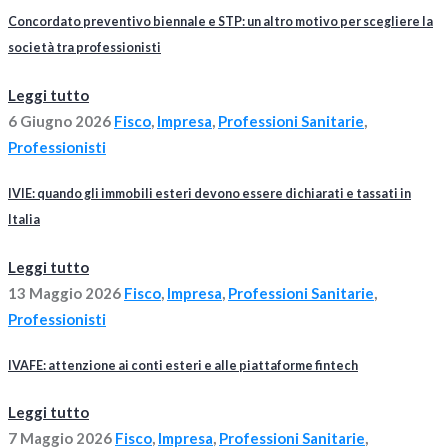
Concordato preventivo biennale e STP: un altro motivo per scegliere la
società tra professionisti
Leggi tutto
6 Giugno 2026
Fisco
,
Impresa
,
Professioni Sanitarie
,
Professionisti
IVIE: quando gli immobili esteri devono essere dichiarati e tassati in
Italia
Leggi tutto
13 Maggio 2026
Fisco
,
Impresa
,
Professioni Sanitarie
,
Professionisti
IVAFE: attenzione ai conti esteri e alle piattaforme fintech
Leggi tutto
7 Maggio 2026
Fisco
,
Impresa
,
Professioni Sanitarie
,