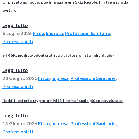
Un privato non socio può finanziare una SRL? Regole, limiti e rischi da
evitare
Leggi tutto
6 Luglio 2026
Fisco
,
Impresa
,
Professioni Sanitarie
,
Professionisti
STP, SRL medica-odontoiatrica o professionista individuale?
Leggi tutto
20 Giugno 2026
Fisco
,
Impresa
,
Professioni Sanitarie
,
Professionisti
Redditi esteri e crypto-attività: il tema fiscale più sottovalutato
Leggi tutto
13 Giugno 2026
Fisco
,
Impresa
,
Professioni Sanitarie
,
Professionisti