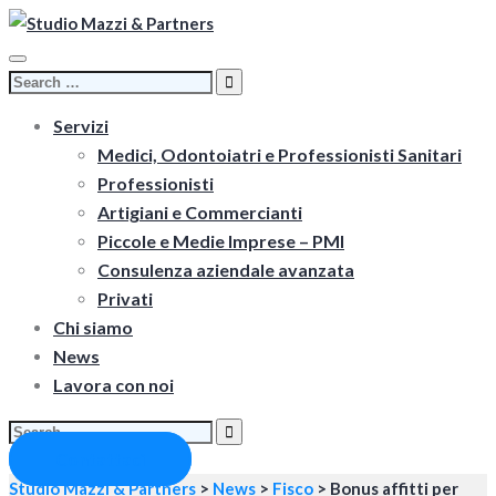
Toggle
Search
navigation
for:
Servizi
Medici, Odontoiatri e Professionisti Sanitari
Professionisti
Artigiani e Commercianti
Piccole e Medie Imprese – PMI
Consulenza aziendale avanzata
Privati
Chi siamo
News
Lavora con noi
Search
for:
Contattaci
Studio Mazzi & Partners
>
News
>
Fisco
>
Bonus affitti per