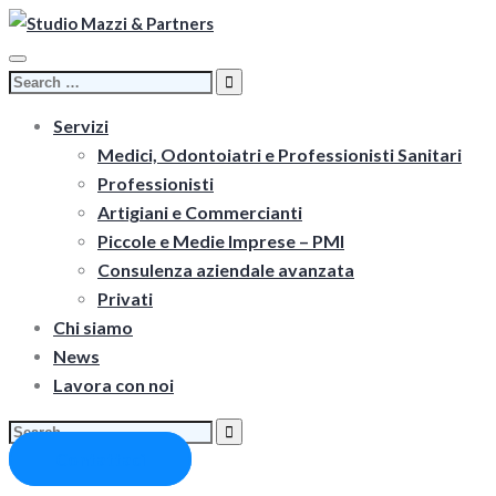
Toggle
Search
navigation
for:
Servizi
Medici, Odontoiatri e Professionisti Sanitari
Professionisti
Artigiani e Commercianti
Piccole e Medie Imprese – PMI
Consulenza aziendale avanzata
Privati
Chi siamo
News
Lavora con noi
Search
for:
Contattaci